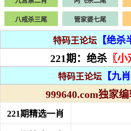
九宫禁二肖
阿飞杀二尾
八戒杀三尾
管家婆七尾
【绝杀
特码王论坛
221
期：绝杀
〖小
【九肖
特码王论坛
999640.com独
221期精选一肖