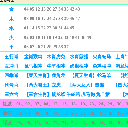
生肖属性
04 05 12 13 26 27 34 35 42 43
金
08 09 16 17 24 25 38 39 46 47
木
01 14 15 22 23 30 31 44 45
水
02 03 10 11 18 19 32 33 40 41 48 49
火
06 07 20 21 28 29 36 37
土
五行肖
金肖猴鸡 木肖虎兔 水肖鼠猪 火肖蛇马 土肖
互冲肖
鼠马相冲 牛羊相冲 虎猴相冲 兔鸡相冲 狗龙
四季肖
【春天生肖】虎兔龙 【夏天生肖】蛇马羊 【秋
代号肖
【两大君王】龙虎 【两大恶人】鼠猴 【四大
三六合
【三合生肖】鼠龙猴 牛蛇鸡 虎马狗 兔羊猪 【六合
红波：01、02、07、08、12、13、18、19、23、24、29、30、3
蓝波：03、04、09、10、14、15、20、25、26、31、36、37、4
绿波：05、06、11、16、17、21、22、27、28、32、33、38、3