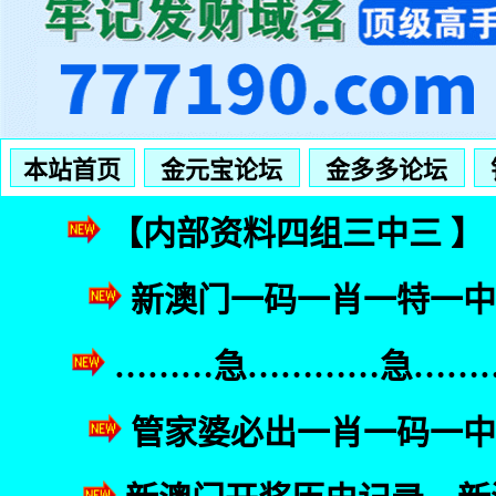
本站首页
金元宝论坛
金多多论坛
【内部资料四组三中三 】
新澳门一码一肖一特一中
………急…………急……
管家婆必出一肖一码一中