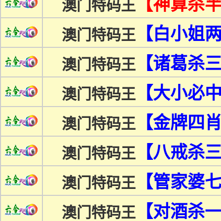
【神算杀
澳门特码王
【白小姐
澳门特码王
【诸葛杀
澳门特码王
【大小必
澳门特码王
【金牌四
澳门特码王
【八戒杀
澳门特码王
【管家婆
澳门特码王
【对酒杀
澳门特码王