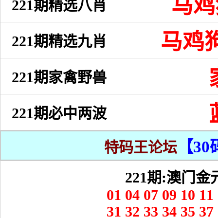
马鸡
221期精选八肖
马鸡
221期精选九肖
221期家禽野兽
221期必中两波
【3
特码王论坛
221
期:澳门金
01 04 07 09 10 11
31 32 33 34 35 37