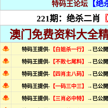
【绝
特码王论坛
221
期：绝杀二肖
〖
澳门免费资料大全
特码王提供-
【白姐杀一行】
→已公開
特码王提供-
【不败七尾料】
→已公開
特码王提供-
【四肖主八码】
→已公開
特码王提供-
【一码三中三】
→已公開
特码王提供-
【三肖必中特】
→已公開