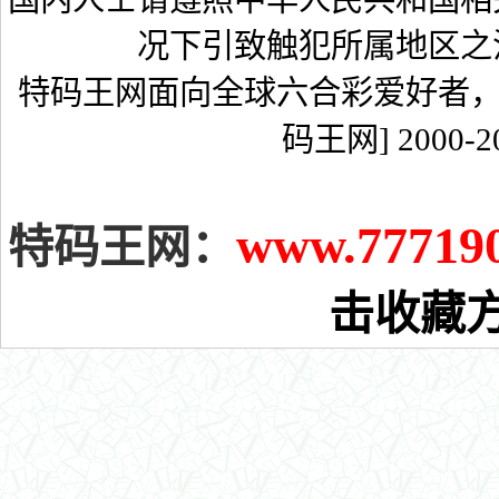
况下引致触犯所属地区之
特码王网面向全球六合彩爱好者，
码王网] 2000
www.77719
特码王网：
击收藏